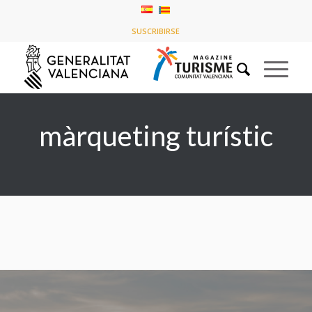
Tag Archive for: màrqueting turístic
SUSCRIBIRSE
You are here:
Home
/
màrqueting turístic
màrqueting turístic