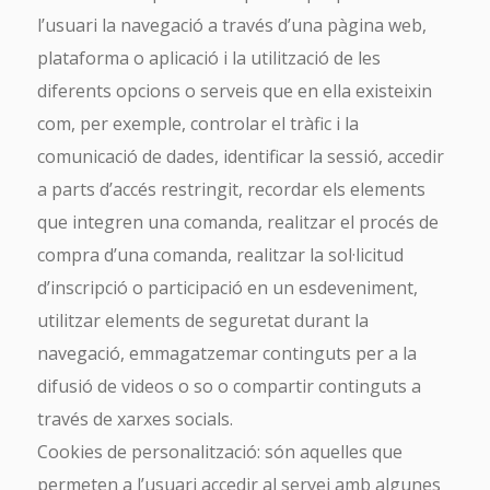
l’usuari la navegació a través d’una pàgina web,
plataforma o aplicació i la utilització de les
diferents opcions o serveis que en ella existeixin
com, per exemple, controlar el tràfic i la
comunicació de dades, identificar la sessió, accedir
a parts d’accés restringit, recordar els elements
que integren una comanda, realitzar el procés de
compra d’una comanda, realitzar la sol·licitud
d’inscripció o participació en un esdeveniment,
SUSCRÍBETE A TURISME CV
utilitzar elements de seguretat durant la
MAGAZINE
navegació, emmagatzemar continguts per a la
Tu email *
difusió de videos o so o compartir continguts a
través de xarxes socials.
Cookies de personalització: són aquelles que
He leído y acepto la
Política de Privacidad
permeten a l’usuari accedir al servei amb algunes