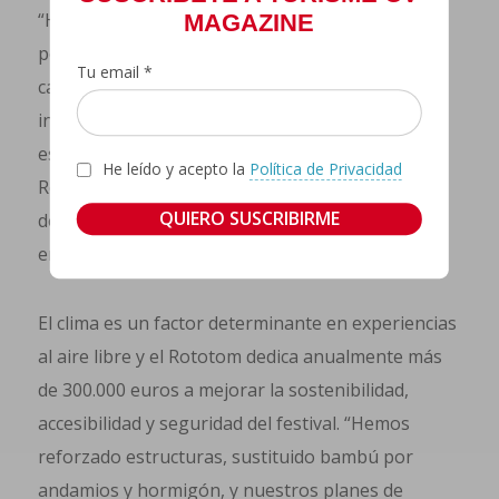
“Hace unos días se esperaban lluvias de 30 litros
MAGAZINE
por metro cuadrado en Benicàssim y al final
Tu email *
cayeron 300” dice Fiachra, “las previsiones son
inciertas. Nosotros tenemos nuestra propia
estación meteorológica en el recinto del Festival
He leído y acepto la
Política de Privacidad
Rototom para tener información directa, además
de estar en contacto con todos los servicios de
emergencias”.
El clima es un factor determinante en experiencias
al aire libre y el Rototom dedica anualmente más
de 300.000 euros a mejorar la sostenibilidad,
accesibilidad y seguridad del festival. “Hemos
reforzado estructuras, sustituido bambú por
andamios y hormigón, y nuestros planes de