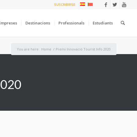
SUSCRIBIRSE
Empreses
Destinacions
Professionals
Estudiants
You are here:
Home
/
Premi Innovació Tourist Info 2020
2020