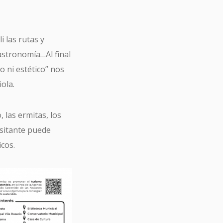
i las rutas y
astronomía…Al final
o ni estético” nos
ola.
, las ermitas, los
isitante puede
icos.