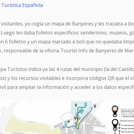
d Turística Española
visitantes, yo cogía un mapa de Banyeres y les trazaba a bol
. Luego les daba folletos específicos: senderismo, museos, g
n 6 folletos y un mapa marcado a boli que no quedaba limpi
o, responsable de la oficina Tourist Info de Banyeres de Mari
 Turístico indica ya las 4 rutas del municipio (la del Castillo
s) y los recursos visitables e incorpora códigos QR que el v
il para ampliar la información y acceder a los datos específ
SUSCRÍBETE A TURISME CV MAGAZINE
email *