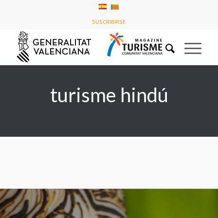
Tag Archive for: turisme hindú
SUSCRIBIRSE
You are here:
Home
/
turisme hindú
turisme hindú