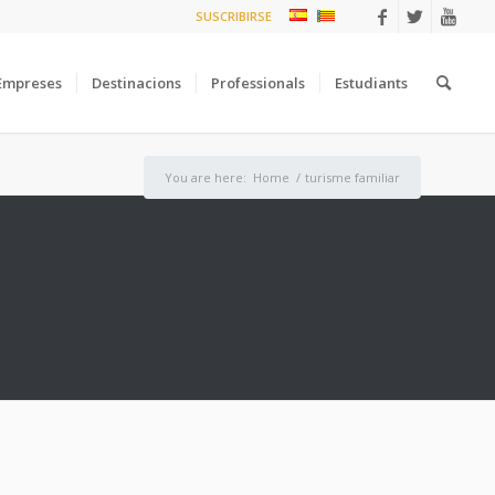
SUSCRIBIRSE
Empreses
Destinacions
Professionals
Estudiants
You are here:
Home
/
turisme familiar