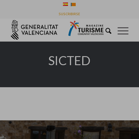
Tag Archive for: SICTED
SUSCRIBIRSE
You are here:
Home
/
SICTED
SICTED