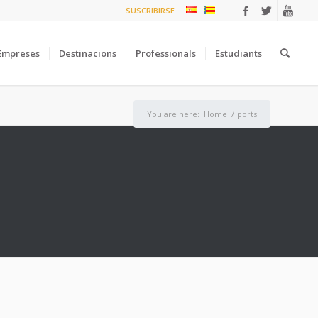
SUSCRIBIRSE
Empreses
Destinacions
Professionals
Estudiants
You are here:
Home
/
ports