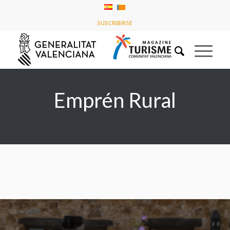
Tag Archive for: Emprén Rural
SUSCRIBIRSE
You are here:
Home
/
Emprén Rural
Emprén Rural