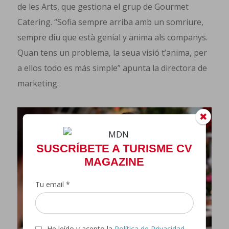
de les Arts, que gestiona el grup de Gourmet
Catering. “Sofia sempre arriba amb un somriure,
sempre diu que està genial y anima als companys.
Quan tens un problema, la seua visió t’anima, per
a ellos todo es más simple” apunta la directora de
marketing.
SUSCRÍBETE A TURISME CV
MAGAZINE
Tu email *
He leído y acepto la
Política de Privacidad