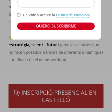
aterrar la igualtat”
i participa en un taller per a
descobrir com aplicar la inclusió en la teua
He leído y acepto la
Política de Privacidad
empresa,
Una jornada per a transformar la diversitat en
estratègia, talent i futur
i generar aliances que
ho facen possible a través de diferents dinàmiques
i un dinar còctel de networking.
INSCRIPCIÓ PRESENCIAL EN
CASTELLÓ