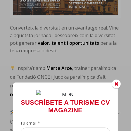
Converteix la diversitat en un avantatge real. Vine
a aquetsta jornada i descobreix com la diversitat
pot generar
valor, talent i oportunitats
per a la
teua empresa o destí.
Inspíra’t amb
Marta Arce
, trainer paralímpica
de Fundació ONCE i Judoka paralímpica d’alt
rendiment, i descobreix com la
superació i la
resiliència també construeixen lideratge.
SUSCRÍBETE A TURISME CV
MAGAZINE
Passa de les idees a l’acció: aprendre a aplicar la
igualtat de forma pràctica amb la taula rodona
Tu email *
sobre “
Pymes, destins i talent divers: com