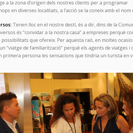
atge a la zona d’origen dels nostres clients per a programar
ops en diverses localitats, a l’acció se la coneix amb el nom
rsos:
Tenen lloc en el nostre destí, és a dir, dins de la Comu
inversos és “convidar a la nostra casa” a empreses perquè co
es possibilitats que ofereix. Per aquesta raó, en moltes ocasi
n “viatge de familiarització” perquè els agents de viatges i
primera persona les sensacions que tindria un turista en vi