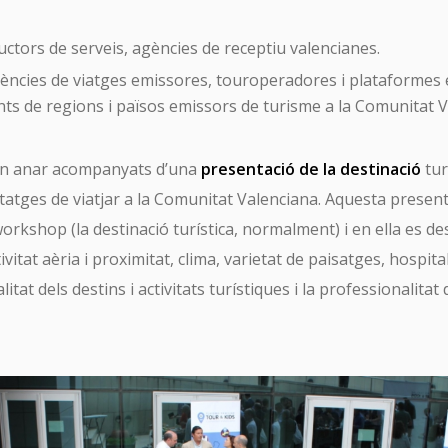
ctors de serveis, agències de receptiu valencianes.
ències de viatges emissores, touroperadores i plataformes e
ts de regions i països emissors de turisme a la Comunitat V
en anar acompanyats d’una
presentació de la destinació
tur
atges de viatjar a la Comunitat Valenciana. Aquesta presenta
workshop (la destinació turística, normalment) i en ella es 
itat aèria i proximitat, clima, varietat de paisatges, hospitali
litat dels destins i activitats turístiques i la professionalita
SUSCRÍBETE A TURISME CV MAGAZINE
email *