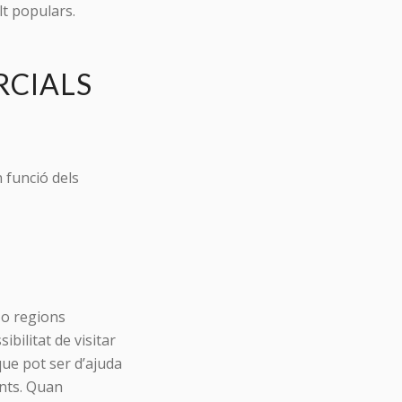
lt populars.
RCIALS
n funció dels
 o regions
ibilitat de visitar
ue pot ser d’ajuda
ents. Quan