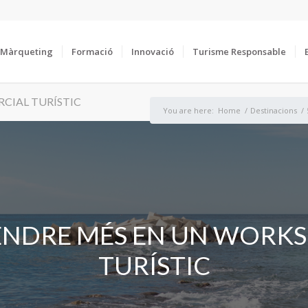
Màrqueting
Formació
Innovació
Turisme Responsable
CIAL TURÍSTIC
You are here:
Home
/
Destinacions
/
VENDRE MÉS EN UN WOR
TURÍSTIC