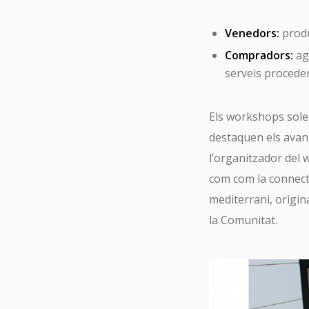
Venedors:
produ
Compradors:
ag
serveis proceden
Els workshops sol
destaquen els avant
l’organitzador del 
com com la connectiv
mediterrani, origina
la Comunitat.
Tu 