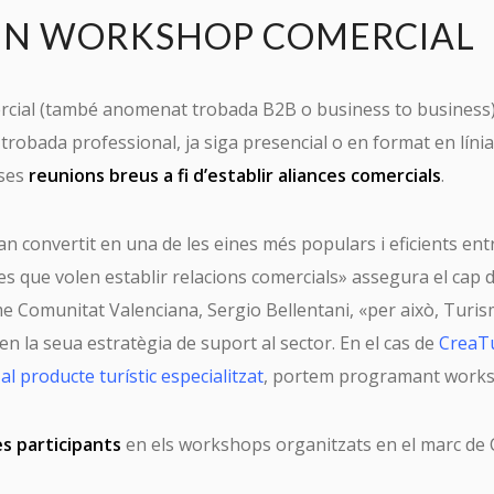
UN WORKSHOP COMERCIAL
ial (també anomenat trobada B2B o business to business)
robada professional, ja siga presencial o en format en línia,
ses
reunions breus a fi d’establir aliances comercials
.
n convertit en una de les eines més populars i eficients entr
s que volen establir relacions comercials» assegura el cap d
e Comunitat Valenciana, Sergio Bellentani, «per això, Turis
n la seua estratègia de suport al sector. En el cas de
CreaTu
l producte turístic especialitzat
, portem programant worksho
s participants
en els workshops organitzats en el marc de