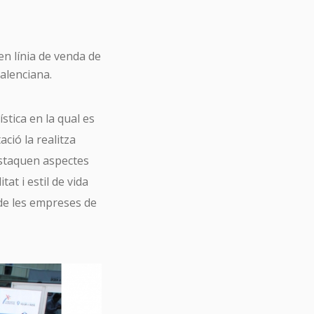
n línia de venda de
alenciana.
ística en la qual es
ció la realitza
destaquen aspectes
tat i estil de vida
t de les empreses de