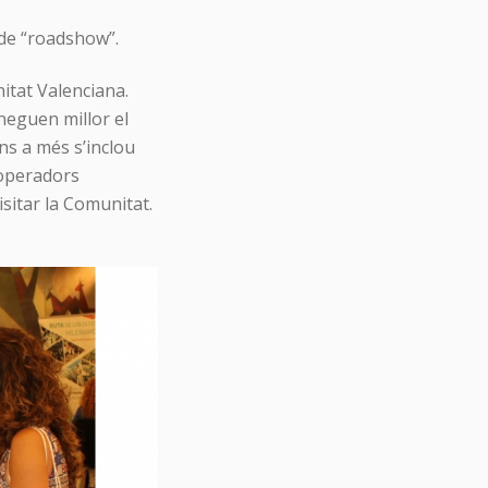
 de “roadshow”.
nitat Valenciana.
neguen millor el
ons a més s’inclou
 operadors
sitar la Comunitat.