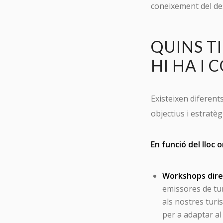
coneixement del des
QUINS T
HI HA I
Existeixen diferent
objectius i estratè
En funció del lloc o
Workshops dire
emissores de turi
als nostres turi
per a adaptar al