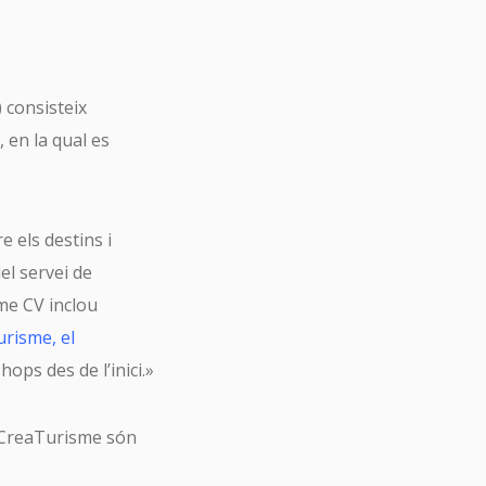
 consisteix
 en la qual es
e els destins i
el servei de
me CV inclou
risme, el
ps des de l’inici.»
 CreaTurisme són