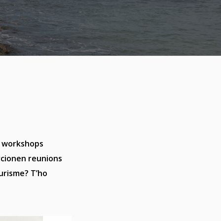
en workshops
rcionen reunions
urisme? T’ho