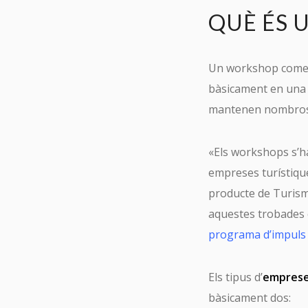
QUÈ ÉS 
Un workshop comerc
bàsicament en una t
mantenen nombro
«Els workshops s’ha
empreses turístique
producte de Turism
aquestes trobades e
programa d’impuls a
Els tipus d’
emprese
bàsicament dos: