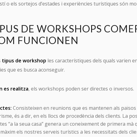
tí o els sortejos d’estades i experiències turístiques són mo
IPUS DE WORKSHOPS COME
 COM FUNCIONEN
s
tipus de workshop
les característiques dels quals varien e
gies que es busca aconseguir.
n es realitza
, els workshops poden ser directes o inversos.
ctes:
Consisteixen en reunions que es mantenen als països
sme, és a dir, en els llocs de procedència dels clients. La poss
stes “a la seua casa” genera un coneixement de primera mà q
 màxim els nostres serveis turístics a les necessitats dels cli