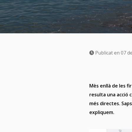
Publicat en 07 
Mès enllà de les f
resulta una acció 
més directes. S
aps
expliquem.