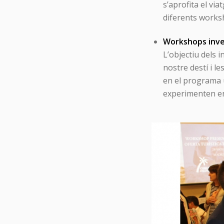
s’aprofita el vi
diferents worksh
Workshops inve
L’objectiu dels 
nostre destí i l
en el programa u
experimenten en 