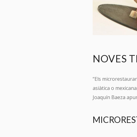
NOVES T
“Els microrestaurant
asiàtica o mexicana
Joaquín Baeza apunt
MICRORES