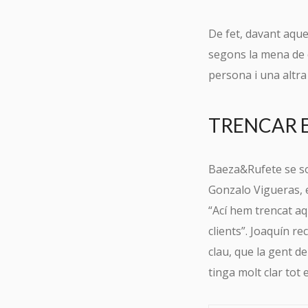
De fet, davant aque
segons la mena de 
persona i una altra 
TRENCAR E
Baeza&Rufete se sost
Gonzalo Vigueras, e
“Ací hem trencat aqu
clients”. Joaquín 
clau, que la gent de
tinga molt clar tot 