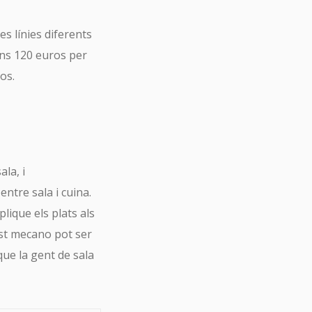
s línies diferents
uns 120 euros per
os.
ala, i
entre sala i cuina.
lique els plats als
est mecano pot ser
 que la gent de sala