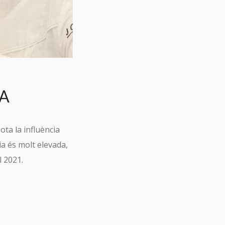
IA
ota la influència
ia és molt elevada,
l 2021.