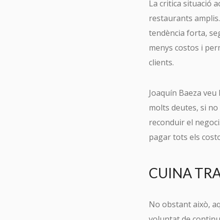
La critica situació 
restaurants amplis.
tendència forta, se
menys costos i perm
clients.
Joaquín Baeza veu l
molts deutes, si n
reconduir el negoci
pagar tots els costo
CUINA TRA
No obstant això, aq
Tu 
voluntat de continua