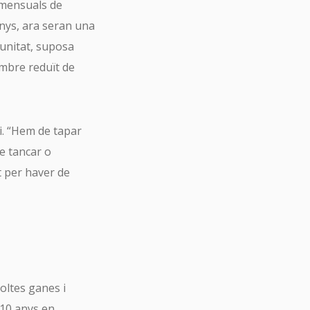
s mensuals de
anys, ara seran una
tunitat, suposa
ombre reduït de
i. “Hem de tapar
e tancar o
t per haver de
oltes ganes i
 10 anys en