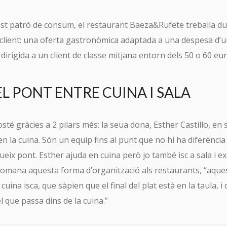
st patró de consum, el restaurant Baeza&Rufete treballa due
client: una oferta gastronòmica adaptada a una despesa d’
dirigida a un client de classe mitjana entorn dels 50 o 60 eur
L PONT ENTRE CUINA I SALA
é gràcies a 2 pilars més: la seua dona, Esther Castillo, en s
n la cuina. Són un equip fins al punt que no hi ha diferència 
eix pont. Esther ajuda en cuina però jo també isc a sala i exp
recomana aquesta forma d’organització als restaurants, “aqu
 cuina isca, que sàpien que el final del plat està en la taula, i
el que passa dins de la cuina.”