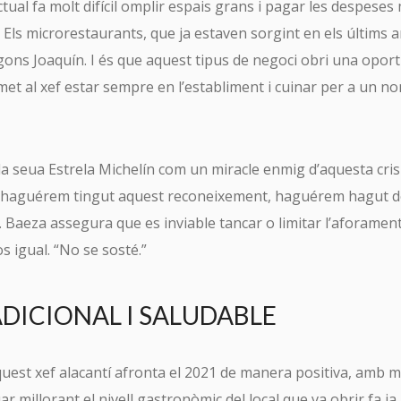
actual fa molt difícil omplir espais grans i pagar les despese
 Els microrestaurants, que ja estaven sorgint en els últims 
gons Joaquín. I és que aquest tipus de negoci obri una opor
et al xef estar sempre en l’establiment i cuinar per a un n
a seua Estrela Michelín com un miracle enmig d’aquesta cris
o haguérem tingut aquest reconeixement, haguérem hagut d
. Baeza assegura que es inviable tancar o limitar l’aforamen
s igual. “No se sosté.”
DICIONAL I SALUDABLE
SUSCRÍBETE A TURISME CV MAGAZINE
uest xef alacantí afronta el 2021 de manera positiva, amb m
email *
r millorant el nivell gastronòmic del local que va obrir fa ja