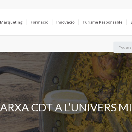
Màrqueting
Formació
Innovació
Turisme Responsable
You are
XARXA CDT A L’UNIVERS M