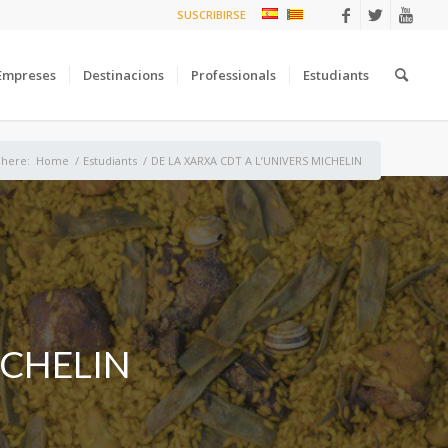
SUSCRIBIRSE
Empreses
Destinacions
Professionals
Estudiants
 here:
Home
/
Estudiants
/
DE LA XARXA CDT A L’UNIVERS MICHELIN
ICHELIN