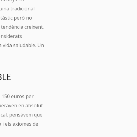
uina tradicional
ntàstic però no
 tendència creixent.
onsiderats
a vida saludable. Un
BLE
r 150 euros per
peraven en absolut
 local, pensàvem que
a i els axiomes de