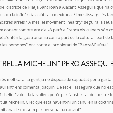
el districte de Platja Sant Joan a Alacant. Assegura que “la c
t sota la influència asiàtica o mexicana. El mestissatge és fa
He leído y acepto la
Política de Privacidad
ostres arrels.” A més, el moviment “healthy” seguirà la seua
m donant compte ara d’això però a França els cuiners són c
è s’entén la gastronomia com a part de la cultura i part de l
a les persones” ens conta el propietari de “Baeza&Rufete”.
TRELLA MICHELIN” PERÒ ASSEQUI
 és molt cara, la gent ja no disposa de capacitat per a gasta
aurant” ens comenta Joaquín. De fet ell assegura que no es
ichelín: “voler-la la volíem però, per l’austeritat del nostre
rcuit Michelín. Crec que està havent-hi un canvi en la doctrin
 mitjana de consum per persona ha canviat”.