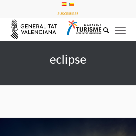
Listado de la etiqueta: eclipse
SUSCRIBIRSE
Usted está aquí:
Inicio
/
eclipse
eclipse