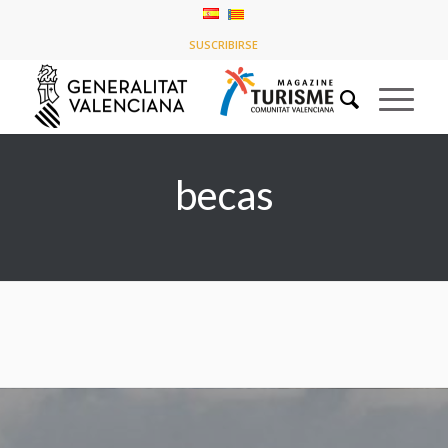
Listado de la etiqueta: becas
SUSCRIBIRSE
Usted está aquí:
Inicio
/
becas
becas