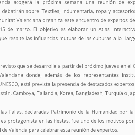
ència acogerá la próxima semana una reunión de exp
 debatirán sobre ‘Textiles, indumentaria, ropa y accesorios
munitat Valenciana organiza este encuentro de expertos d
 15 de marzo. El objetivo es elaborar un Atlas Interacti
ue resalte las influencias mutuas de las culturas a lo larg
revisto que se desarrolle a partir del próximo jueves en el 
alenciana donde, además de los representantes institu
 UNESCO, está prevista la presencia de destacados expertos 
stán, Camboya, Tailandia, Korea, Bangladesh, Turquía o Ja
SUSCRÍBETE A TURISME CV MAGAZINE
 las Fallas, declaradas Patrimonio de la Humanidad por l
a es protagonista en las fiestas, fue uno de los motivos po
email *
d de València para celebrar esta reunión de expertos.