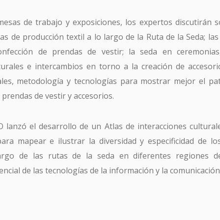
esas de trabajo y exposiciones, los expertos discutirán s
He leído y acepto la
Política de Privacidad
cas de producción textil a lo largo de la Ruta de la Seda; la
nfección de prendas de vestir; la seda en ceremonias
lturales e intercambios en torno a la creación de accesor
ales, metodología y tecnologías para mostrar mejor el p
, prendas de vestir y accesorios.
lanzó el desarrollo de un Atlas de interacciones culturale
ara mapear e ilustrar la diversidad y especificidad de l
argo de las rutas de la seda en diferentes regiones d
ncial de las tecnologías de la información y la comunicación