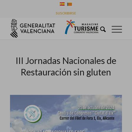
Últimas entradas
SUSCRIBIRSE
Usted está aquí:
Inicio
/
Historias de la línea de tiempo
/
III Jornadas Nacionales de Restauración sin gluten
III Jornadas Nacionales de
Restauración sin gluten