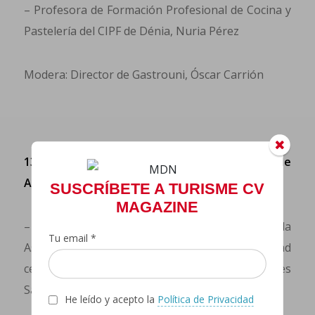
– Profesora de Formación Profesional de Cocina y
Pastelería del CIPF de Dénia, Nuria Pérez
Modera: Director de Gastrouni, Óscar Carrión
13h Programa «Moments sense gluten» de
Acecova
SUSCRÍBETE A TURISME CV
MAGAZINE
– Técnico del Área de Restauración de la
Tu email *
Asociación de Personas afectadas de enfermedad
celíaca de la Comunitat Valenciana, Ángeles
Sánchez
He leído y acepto la
Política de Privacidad