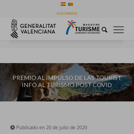
PREMIO AL IMPULSO DE LAS TOURIST INFO AL
SUSCRIBIRSE
TURISMO POST COVID
Usted está aquí:
Inicio
/
Destinos
/
PREMIO AL IMPULSO DE LAS TOURIST INFO AL TURISMO POST
COVID
PREMIO AL IMPULSO DE LAS TOURIST
INFO AL TURISMO POST COVID
Publicado en 20 de julio de 2020