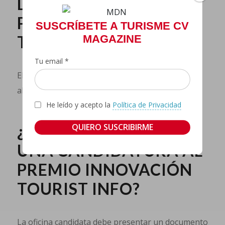
LA CANDIDATURA AL
PREMIO INNOVACIÓN
SUSCRÍBETE A TURISME CV
TOURIST INFO?
MAGAZINE
Tu email *
El plazo de presentación de candidaturas está
abierto hasta el próximo 15 de octubre.
He leído y acepto la
Política de Privacidad
¿CÓMO PRESENTAR
UNA CANDIDATURA AL
PREMIO INNOVACIÓN
TOURIST INFO?
La oficina candidata debe presentar un documento