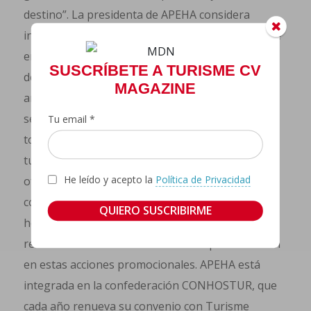
destino”. La presidenta de APEHA considera
innegable que la Comunitat Valenciana, y Alicante
en concreto, son destinos gastronómicos
SUSCRÍBETE A TURISME CV
destacados gracias a la fama mundial de sus
MAGAZINE
arroces, y de la paella en particular. En este
sentido, se siente especialmente orgullosa de
Tu email *
todos los eventos de promoción gastronómica y
turística que realizan porque ponen en valor la
He leído y acepto la
Política de Privacidad
oferta gastronómica local tanto en la Comunitat
como más allá de las fronteras nacionales. De
hecho, la gala aniversario incluirá también un
reconocimiento a los restaurantes que colaboran
en estas acciones promocionales. APEHA está
integrada en la confederación CONHOSTUR, que
cada año renueva su convenio con Turisme