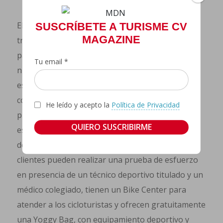
El equipo del Sol Y Mar entiende que deben
SUSCRÍBETE A TURISME CV
MAGAZINE
transformar el modelo de turismo de sol y playa
para “dejar una huella en la experiencia vital de
Tu email *
nuestros clientes”. Lejos de la estandarización de
esta oferta, el equipo del Sol y Mar está
convencido que un hotel vacacional también
He leído y acepto la
Política de Privacidad
puede ser excelente en servicios innovadores y
especializados. De hecho, disponen de un centro
de análisis de alto rendimiento deportivo y los
clientes pueden realizar una prueba de esfuerzo
en presencia de un técnico deportivo titulado y un
médico colegiado, tienen un Bike Center para
atender a los cicloturistas y ofrecen gratuitamente
una Yoggy Bag, con equipamiento deportivo y