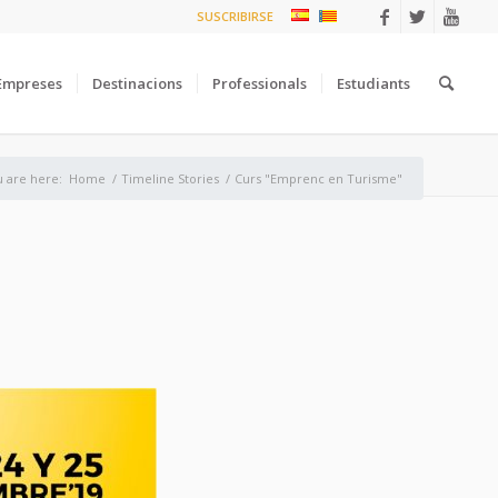
SUSCRIBIRSE
Empreses
Destinacions
Professionals
Estudiants
 are here:
Home
/
Timeline Stories
/
Curs "Emprenc en Turisme"