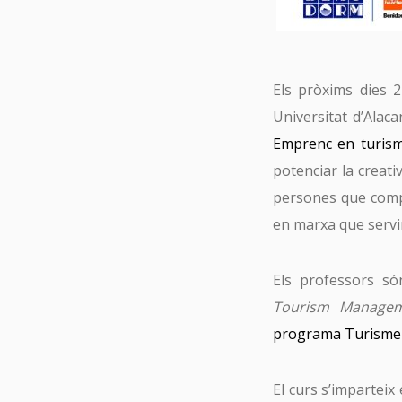
Els pròxims dies 2
Universitat d’Alac
Emprenc en turis
potenciar la creati
persones que compa
en marxa que servir
Els professors só
Tourism Manage
programa Turisme 
El curs s’imparteix 
Tu 