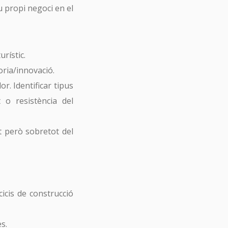
eu propi negoci en el
urístic.
oria/innovació.
. Identificar tipus
 o resistència del
t però sobretot del
cicis de construcció
s.