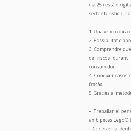
dia 25 i està dirigi
sector turístic. L’o
1. Una visió crítica
2. Possibilitat d’a
3. Comprendre que 
de riscos durant 
consumidor.
4. Conéixer casos 
fracàs.
5. Gràcies al mèto
– Treballar el pens
amb peces Lego® (d
– Conéixer la iden