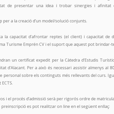
litat de presentar una idea i trobar sinergies i afinitat
p per a la creació d’un model/solució conjunts.
a la capacitat d’afrontar reptes (el client) i capacitat de 
ma Turisme Emprén CV i el suport que aquest pot brindar-te
indran un certificat expedit per la Càtedra d’Estudis Turíst
itat d’Alacant. Per a això és necessari assistir almenys al 8
e personal sobre els continguts més rellevants del curs. Igu
t ECTS.
ros i el procés d’admissió serà per rigorós ordre de matricul
 preinscripció es pot realitzar on line en el següent enllaç: