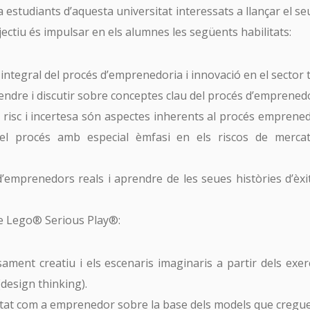
t a estudiants d’aquesta universitat interessats a llançar el s
bjectiu és impulsar en els alumnes les següents habilitats:
He leído y acepto la
Política de Privacidad
 i integral del procés d’emprenedoria i innovació en el sector t
prendre i discutir sobre conceptes clau del procés d’emprened
risc i incertesa són aspectes inherents al procés emprenedor
el procés amb especial èmfasi en els riscos de mercat
d’emprenedors reals i aprendre de les seues històries d’èxi
de Lego® Serious Play®:
ament creatiu i els escenaris imaginaris a partir dels exer
esign thinking).
titat com a emprenedor sobre la base dels models que cregue