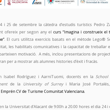
4 i 25 de setembre la càtedra d’estudis turístics Pedro 
ant ofereix per segon any el
curs “Imagina i construeix el
me”
. El curs utilitza exercicis basats en el mètode Lego® 
vitat, les habilitats comunicatives i la capacitat de treballar
rteixen motivació. A més, inclou presentacions de projec
an per a mostrar als alumnes histories d’èxit i fracàs.
n Isabel Rodríguez i AarniTuomi, docents en la
School 
ment
de la
University of Surrey
i Maria José Portalés,
Emprén CV de Turisme Comunitat Valenciana.
SUSCRÍBETE A TURISME CV MAGAZINE
en la Universitat d’Alacant de 9:00h a 20.00 hores el dia 24 i
email *