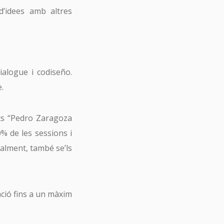
 d’idees amb altres
dialogue i codiseño.
.
ics “Pedro Zaragoza
0% de les sessions i
alment, també se’ls
ació fins a un màxim