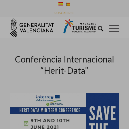
Blog - Latest News
SUSCRIBIRSE
You are here:
Home
/
Timeline Stories
/
Conferència Internacional “Herit-Data”
Conferència Internacional
“Herit-Data”