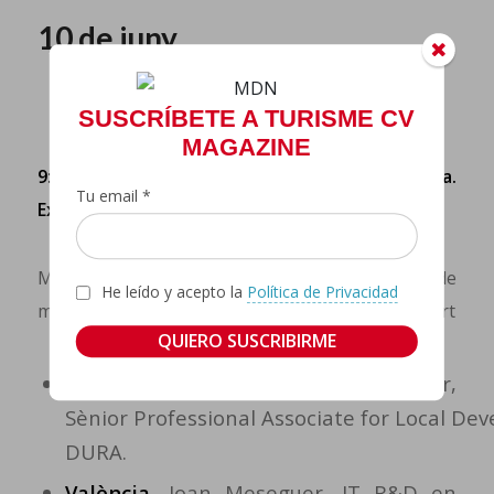
10 de juny
SUSCRÍBETE A TURISME CV
MAGAZINE
9:30h- 11:00h Panell 1: Del paper a la pràctica.
Tu email *
Experiències pilot
Moderadora: Carolina Navarro, director de
He leído y acepto la
Política de Privacidad
mobilitat, creuers i ciutat en Fundació ValenciaPort
Dubrovnik
, Stjepan Cavar,
Sènior Professional Associate for Local De
DURA.
València
, Joan Meseguer, IT R&D en