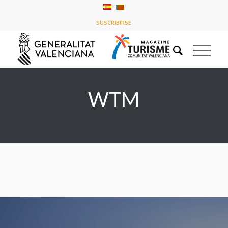
Listado de la etiqueta: WTM
SUSCRIBIRSE
Usted está aquí:
Inicio
/
WTM
WTM