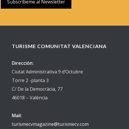
TURISME COMUNITAT VALENCIANA
Dirección:
Ciutat Administrativa 9 d’Octubre
Torre 2 -planta 3
C/ De la Democràcia, 77
46018 – València
Mail:
turismecvmagazine@turismecv.com