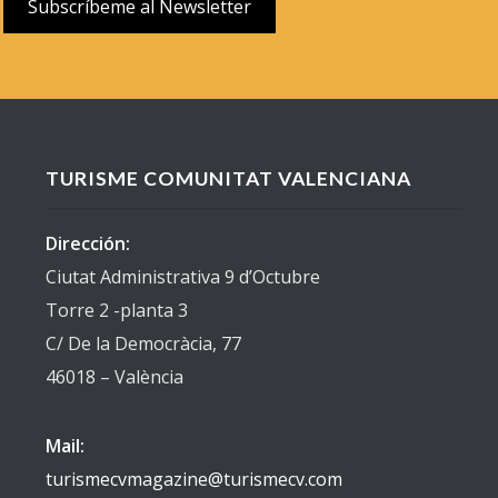
TURISME COMUNITAT VALENCIANA
Dirección:
Ciutat Administrativa 9 d’Octubre
Torre 2 -planta 3
C/ De la Democràcia, 77
46018 – València
Mail:
turismecvmagazine@turismecv.com