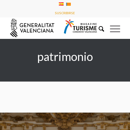
Listado de la etiqueta: patrimonio
SUSCRIBIRSE
Usted está aquí:
Inicio
/
patrimonio
patrimonio