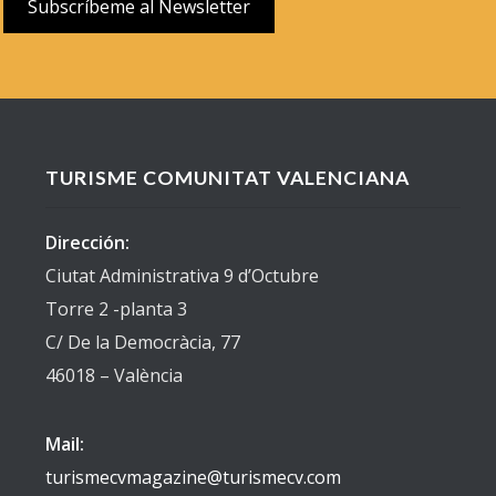
TURISME COMUNITAT VALENCIANA
Dirección:
Ciutat Administrativa 9 d’Octubre
Torre 2 -planta 3
C/ De la Democràcia, 77
46018 – València
Mail:
turismecvmagazine@turismecv.com