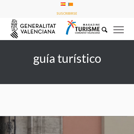
Listado de la etiqueta: guía turístico
SUSCRIBIRSE
Usted está aquí:
Inicio
/
guía turístico
guía turístico