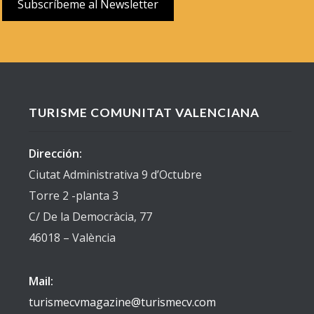
TURISME COMUNITAT VALENCIANA
Dirección:
Ciutat Administrativa 9 d’Octubre
Torre 2 -planta 3
C/ De la Democràcia, 77
46018 – València
Mail:
turismecvmagazine@turismecv.com