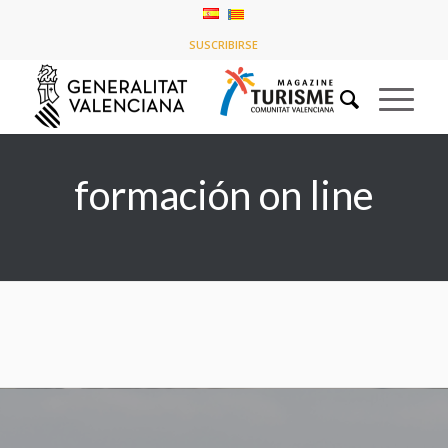
Listado de la etiqueta: formación on line
SUSCRIBIRSE
Usted está aquí:
Inicio
/
formación on line
formación on line