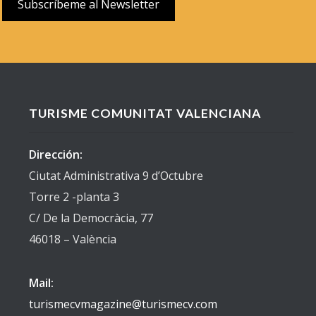
TURISME COMUNITAT VALENCIANA
Dirección:
Ciutat Administrativa 9 d’Octubre
Torre 2 -planta 3
C/ De la Democràcia, 77
46018 – València
Mail:
turismecvmagazine@turismecv.com