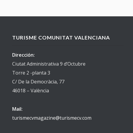
TURISME COMUNITAT VALENCIANA
Dirección:
Ciutat Administrativa 9 d’Octubre
Torre 2 -planta 3
C/ De la Democràcia, 77
46018 – València
Mail:
turismecvmagazine@turismecv.com