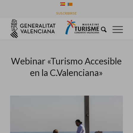
Últimas entradas
SUSCRIBIRSE
Usted está aquí:
Inicio
/
Historias de la línea de tiempo
/
Webinar «Turismo Accesible en la C.Valenciana»
Webinar «Turismo Accesible
en la C.Valenciana»