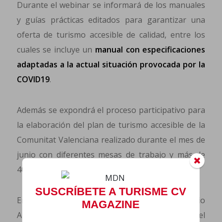
Durante el webinar se informará de los manuales
y guías prácticas editados para garantizar una
oferta de turismo accesible de calidad, entre los
cuales se incluye un
manual con especificaciones
adaptadas a la actual situación provocada por la
COVID19
.
Además se expondrá el proceso participativo para
la elaboración del plan de turismo accesible de la
Comunitat Valenciana realizado durante el mes de
junio con diferentes mesas de trabajo y más de
400 encuestas on line.
SUSCRÍBETE A TURISME CV
En el webinar intervendrán el Secretario
MAGAZINE
Autonómico de Turismo, Francesc Colomer, el