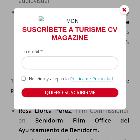
audiovisual.
José Luis López,
gerente, técnico y
responsable de proyectos
de
SUSCRÍBETE A TURISME CV
Imagining Dreams.
Realiza espacios
MAGAZINE
físicos en 3D para visitas virtuales,
museos, salas de exposiciones…
Tu email *
He leído y acepto la
Política de Privacidad
11:00h Mesa redonda:
Iniciativas municipales de
promoción y readaptación del sector
Rosa Llorca Pérez
, Film Commissioner
en
Benidorm Film Office del
Ayuntamiento de Benidorm.