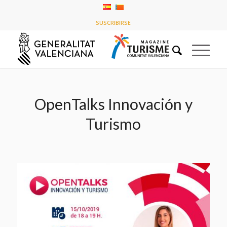
Últimas entradas
SUSCRIBIRSE
Usted está aquí:
Inicio
/
Historias de la línea de tiempo
/
OpenTalks Innovación y Turismo
OpenTalks Innovación y
Turismo