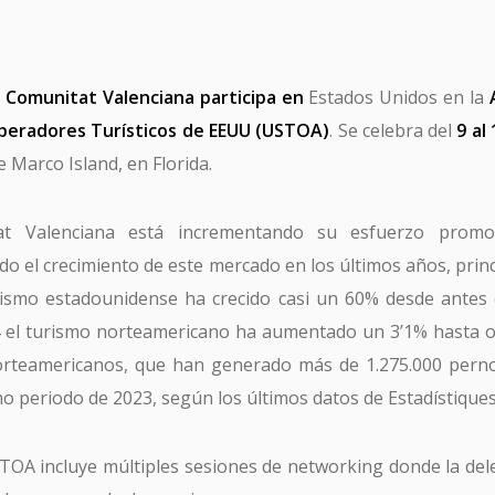
a Comunitat Valenciana participa en
Estados Unidos en la
Operadores Turísticos de EEUU
(USTOA)
. Se celebra del
9 al
e Marco Island, en Florida.
t Valenciana está incrementando su esfuerzo promo
o el crecimiento de este mercado en los últimos años, pri
rismo estadounidense ha crecido casi un 60% desde antes 
SUSCRÍBETE A TURISME CV MAGAZINE
4 el turismo norteamericano ha aumentado un 3’1% hasta o
email *
norteamericanos, que han generado más de 1.275.000 perno
o periodo de 2023, según los últimos datos de Estadístique
He leído y acepto la
Política de Privacidad
OA incluye múltiples sesiones de networking donde la del