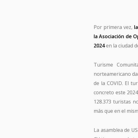
Por primera vez,
l
la Asociación de 
2024
en la ciudad d
Turisme Comunita
norteamericano dad
de la COVID. El tu
concreto este 202
Tu 
128.373 turistas 
más que en el mism
La asamblea de UST