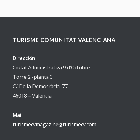
TURISME COMUNITAT VALENCIANA
Dirección:
Ciutat Administrativa 9 d’Octubre
Torre 2 -planta 3
C/ De la Democràcia, 77
46018 – València
Mail:
turismecvmagazine@turismecv.com