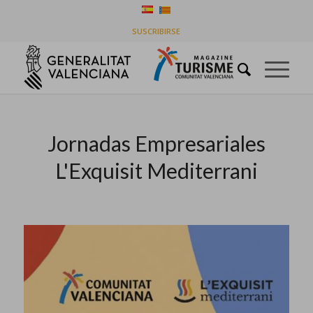
Últimas entradas
SUSCRIBIRSE
Usted está aquí:
Inicio
/
Historias de la línea de tiempo
/
Jornadas Empresariales L'Exquisit Mediterrani
Jornadas Empresariales
L'Exquisit Mediterrani