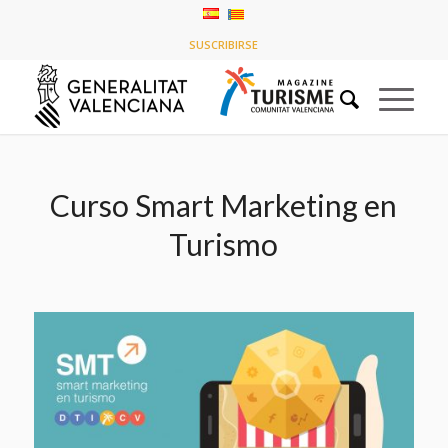
Últimas entradas
SUSCRIBIRSE
Usted está aquí:
Inicio
/
Historias de la línea de tiempo
/
Curso Smart Marketing en Turismo
Curso Smart Marketing en
Turismo