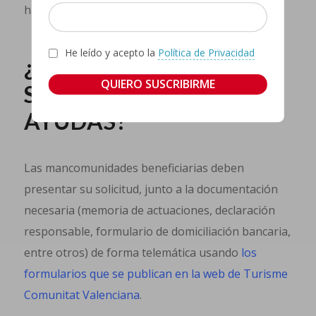
hasta junio de 2026.
He leído y acepto la
Política de Privacidad
¿CÓMO SE PUEDEN
SOLICITAR LAS
AYUDAS?
Las mancomunidades beneficiarias deben
presentar su solicitud, junto a la documentación
necesaria (memoria de actuaciones, declaración
responsable, formulario de domiciliación bancaria,
entre otros) de forma telemática usando
los
formularios que se publican en la web de Turisme
Comunitat Valenciana
.