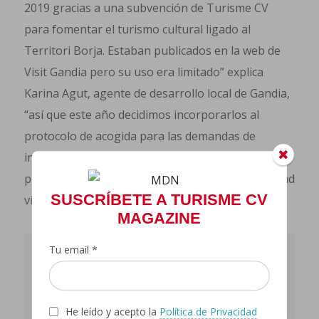
2019 gracias a una subvención de Turisme CV
para fomentar el turismo cultural ligado al
Territori Borja. Estaban publicados en la web de
Visit Gandia pero su uso era limitado” explica
Karina Agut, agente de desarrollo local de Gandia,
“así que este año decidimos incorporarlos al
protocolo de acogida para las demandas de
información local que combina la atención
presencial con los dispositivos digitales de realidad
SUSCRÍBETE A TURISME CV
virtual”.
MAGAZINE
Tu email *
He leído y acepto la
Política de Privacidad