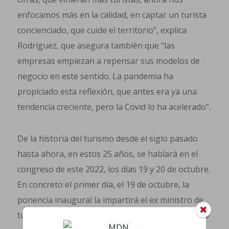
enfocamos más en la calidad, en captar un turista
concienciado, que cuide el territorio”, explica
Rodríguez, que asegura también que “las
empresas empiezan a repensar sus modelos de
negocio en este sentido. La pandemia ha
propiciado esta reflexión, que antes era ya una
tendencia creciente, pero la Covid lo ha acelerado”.
De la historia del turismo desde el siglo pasado
hasta ahora, en estos 25 años, se hablará en el
congreso de este 2022, los días 19 y 20 de octubre.
En concreto el primer día, el 19 de octubre, la
ponencia inaugural la impartirá el ex ministro de
turismo, Javier Gómez Navarro, sobre “El Turismo