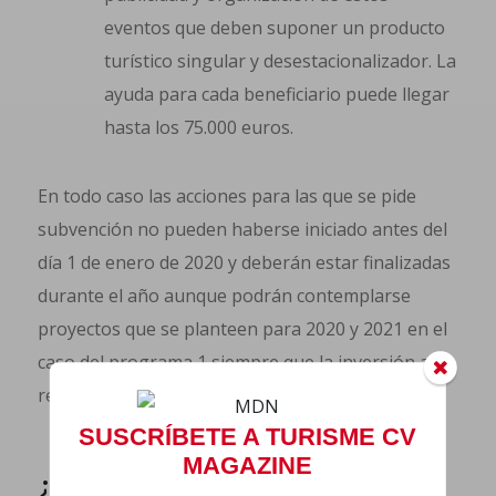
eventos que deben suponer un producto
turístico singular y desestacionalizador. La
ayuda para cada beneficiario puede llegar
hasta los 75.000 euros.
En todo caso las acciones para las que se pide
subvención no pueden haberse iniciado antes del
día 1 de enero de 2020 y deberán estar finalizadas
durante el año aunque podrán contemplarse
proyectos que se planteen para 2020 y 2021 en el
caso del programa 1 siempre que la inversión a
realizar sea superior a 70.000 euros.
SUSCRÍBETE A TURISME CV
MAGAZINE
¿CÓMO SE VALORAN