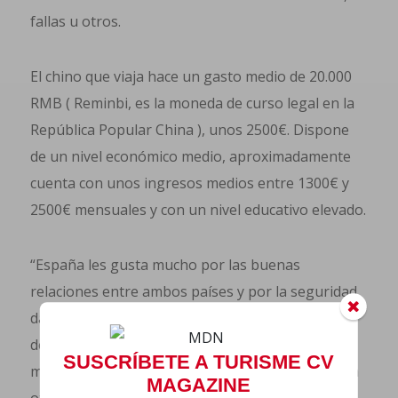
fallas u otros.
El chino que viaja hace un gasto medio de 20.000
RMB ( Reminbi, es la moneda de curso legal en la
República Popular China ), unos 2500€. Dispone
de un nivel económico medio, aproximadamente
cuenta con unos ingresos medios entre 1300€ y
2500€ mensuales y con un nivel educativo elevado.
“España les gusta mucho por las buenas
relaciones entre ambos países y por la seguridad,
dato que les es muy importante a la hora de
decidir dónde viajan. Sin embargo, se debe
SUSCRÍBETE A TURISME CV
mejorar la gestión de los visados, ya que para ir a
MAGAZINE