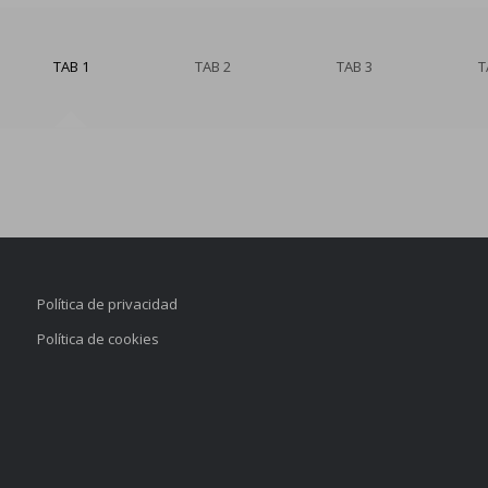
TAB 1
TAB 2
TAB 3
T
Política de privacidad
Política de cookies