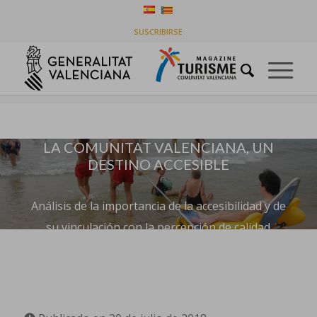
COMUNITAT VALENCIANA, UN DESTINO
SUSCRIBIRSE
ACCESIBLE
Usted está aquí:
Inicio
/
Destinos
/
COMUNITAT VALENCIANA, UN DESTINO ACCESIBLE
LA COMUNITAT VALENCIANA, UN
DESTINO ACCESIBLE
Análisis de la importancia de la accesibilidad y de
su vinculación con la percepción de calidad
turística.